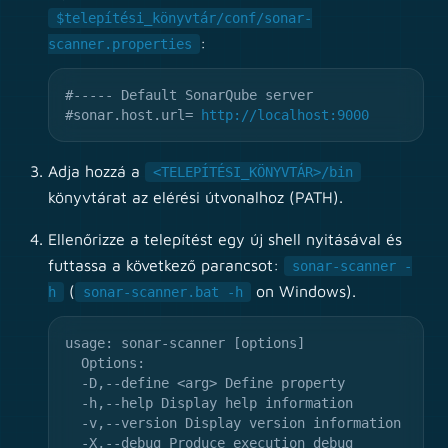
$telepítési_könyvtár/conf/sonar-
:
scanner.properties
#----- Default SonarQube server
#sonar.host.url=
http://localhost:9000
Adja hozzá a
<TELEPÍTÉSI_KÖNYVTÁR>/bin
könyvtárat az elérési útvonalhoz (PATH).
Ellenőrizze a telepítést egy új shell nyitásával és
futtassa a következő parancsot:
sonar-scanner -
(
on Windows).
h
sonar-scanner.bat -h
usage: sonar-scanner [options]
Options:
-D,--define <arg> Define property
-h,--help Display help information
-v,--version Display version information
-X,--debug Produce execution debug