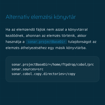
Alternatív elemzési könyvtár
Ha az elemzendő fájlok nem azzal a könyvtárral
kezdődnek, ahonnan az elemzés történik, akkor
használja a
tulajdonságot az
sonar.projectBaseDir
elemzés áthelyezéséhez egy másik könyvtárba.
sonar.projectBaseDir=/home/ftpdrop/cobol/project1

sonar.sources=src

sonar.cobol.copy.directories=/copy