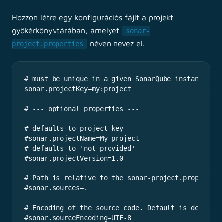
Hozzon létre egy konfigurációs fájlt a projekt
gyökérkönyvtárában, amelyet
sonar-
néven nevez el.
project.properties
# must be unique in a given SonarQube instance

sonar.projectKey=my:project

# --- optional properties ---

# defaults to project key

#sonar.projectName=My project

# defaults to 'not provided'

#sonar.projectVersion=1.0

# Path is relative to the sonar-project.properties
#sonar.sources=.

# Encoding of the source code. Default is default 
#sonar.sourceEncoding=UTF-8