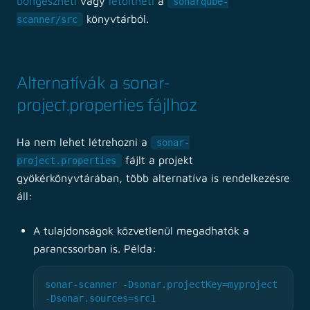
böngészheti
vagy
letöltheti
a
sonarqube-
könyvtárból.
scanner/src
Alternatívák a sonar-
project.properties fájlhoz
Ha nem lehet létrehozni a
sonar-
fájlt a projekt
project.properties
gyökérkönyvtárában, több alternatíva is rendelkezésre
áll:
A tulajdonságok közvetlenül megadhatók a
parancssorban is. Példa:
sonar-scanner -Dsonar.projectKey=myproject
-Dsonar.sources=src1