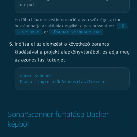
output
Ha több hibakeresési információra van szüksége, akkor
hozzáadhatja az alábbiak egyikét a parancssorához:
,
-X
, or
.
--verbose
-Dsonar.verbose=true
Indítsa el az elemzést a következő parancs
kiadásával a projekt alapkönyvtárából, és adja meg
az azonosítási tokenjét!
sonar-scanner -
Dsonar.login=azÖnAzonosításiTokenje
SonarScanner futtatása Docker
képből