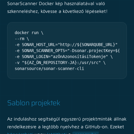
SonarScanner Docker kép használatával való
szkenneléshez, kövesse a következő lépéseket!
docker run \

--rm \

-e SONAR_HOST_URL="http://${SONARQUBE_URL}" \

-e SONAR_SCANNER_OPTS="-Dsonar.projectKey=${AZ_ÖN_
-e SONAR_LOGIN="azÖnAzonosításiTokenje" \

-v "${AZ_ÖN_REPOSITORY-JA}:/usr/src" \

sonarsource/sonar-scanner-cli
Sablon projektek
Az induláshoz segítségül egyszerű projektminták állnak
rendelkezésre a legtöbb nyelvhez a GitHub-on. Ezeket