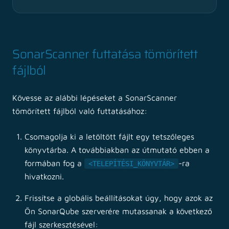
SonarScanner futtatása tömörített
fájlból
Kövesse az alábbi lépéseket a SonarScanner
tömörített fájlból való futtatásához:
Csomagolja ki a letöltött fájlt egy tetszőleges
könyvtárba. A továbbiakban az útmutató ebben a
formában fog a
-ra
<TELEPÍTÉSI_KÖNYVTÁR>
hivatkozni.
Frissítse a globális beállításokat úgy, hogy azok az
Ön SonarQube szerverére mutassanak a következő
fájl szerkesztésével: