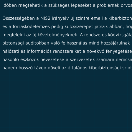
időben megtehetik a szükséges lépéseket a problémák orvos
Összességében a NIS2 irányelv új szintre emeli a kiberbizto
és a forráskódelemzés pedig kulcsszerepet játszik abban, h
megfelelni az új követelményeknek. A rendszeres kódvizsgál
biztonsági auditokban való felhasználás mind hozzájárulnak
hálózati és információs rendszereiket a növekvő fenyegeté
hasonló eszközök bevezetése a szervezetek számára nemcsak 
hanem hosszú távon növeli az általános kiberbiztonsági szinte