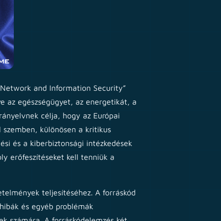
 “Network and Information Security”
tve az egészségügyet, az energetikát, a
 irányelvnek célja, hogy az Európai
l szemben, különösen a kritikus
ési és a kiberbiztonsági intézkedések
y erőfeszítéseket kell tenniük a
telmények teljesítéséhez. A forráskód
, hibák és egyéb problémák
tek számára. A forráskódelemzés két