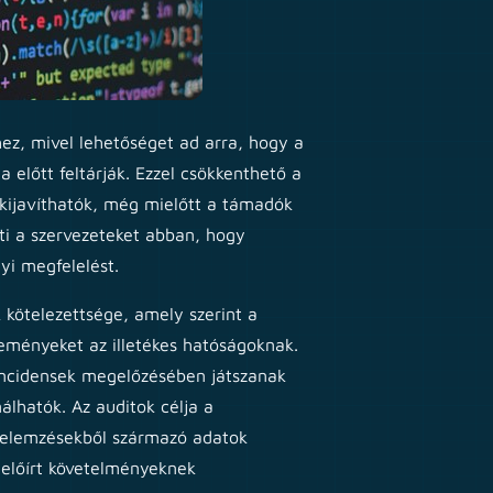
hez, mivel lehetőséget ad arra, hogy a
 előtt feltárják. Ezzel csökkenthető a
 kijavíthatók, még mielőtt a támadók
ti a szervezeteket abban, hogy
yi megfelelést.
 kötelezettsége, amely szerint a
seményeket az illetékes hatóságoknak.
incidensek megelőzésében játszanak
álhatók. Az auditok célja a
kódelemzésekből származó adatok
l előírt követelményeknek