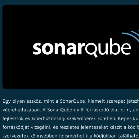
Egy olyan eszköz, mint a SonarQube, kiemelt szerepet játsz
végrehajtásában. A SonarQube nyílt forráskódú platform, am
fejlesztők és kiberbiztonsági szakemberek körében. Képes k
forráskódját vizsgálni, és részletes jelentéseket készít a kód b
szervezetek könnyebben felismerhetik a kódjukban található