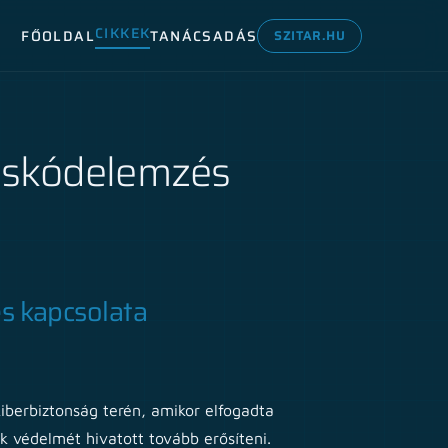
CIKKEK
FŐOLDAL
TANÁCSADÁS
SZITAR.HU
ráskódelemzés
és kapcsolata
kiberbiztonság terén, amikor elfogadta
k védelmét hivatott tovább erősíteni.