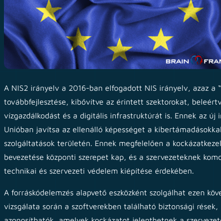
A NIS2 irányelv a 2016-ban elfogadott NIS irányelv, azaz a
továbbfejlesztése, kibővítve az érintett szektorokat, beleér
vízgazdálkodást és a digitális infrastruktúrát is. Ennek az új
Unióban javítsa az ellenálló képességet a kibertámadásokka
szolgáltatások területén. Ennek megfelelően a kockázatkezel
bevezetése központi szerepet kap, és a szervezeteknek komol
technikai és szervezeti védelem kiépítése érdekében.
A forráskódelemzés alapvető eszközként szolgálhat ezen köve
vizsgálata során a szoftverekben található biztonsági rések
azonosíthatók, amelyek kockázatot jelenthetnek a szerveze