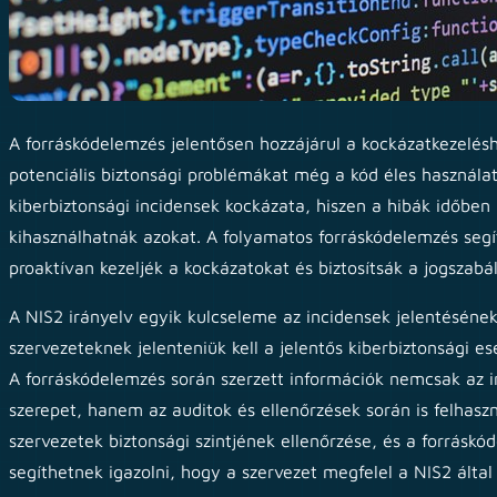
A forráskódelemzés jelentősen hozzájárul a kockázatkezelés
potenciális biztonsági problémákat még a kód éles használata
kiberbiztonsági incidensek kockázata, hiszen a hibák időben
kihasználhatnák azokat. A folyamatos forráskódelemzés segí
proaktívan kezeljék a kockázatokat és biztosítsák a jogszabál
A NIS2 irányelv egyik kulcseleme az incidensek jelentésének
szervezeteknek jelenteniük kell a jelentős kiberbiztonsági e
A forráskódelemzés során szerzett információk nemcsak az 
szerepet, hanem az auditok és ellenőrzések során is felhaszn
szervezetek biztonsági szintjének ellenőrzése, és a forrás
segíthetnek igazolni, hogy a szervezet megfelel a NIS2 álta