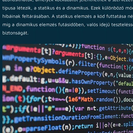
típusa létezik, a statikus és a dinamikus. Ezek különböző mó
hibáinak feltárásában. A statikus elemzés a kód futtatása n
míg a dinamikus elemzés futásidőben, valós idejű teszteléss
biztonságát.