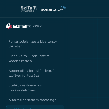
CIKKEK
Forráskódelemzés a kibertan.tv
tükrében
Clean As You Code, tisztíts
kódolás közben
Automatikus forráskódelemző
szoftver fontossága
Statikus és dinamikus
forráskódelemzés
A forráskódelemzés fontossága