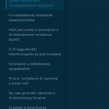
A NIS2 irányelv és a
forráskódelemzés kapcsolata
Forráskódelemző rendszerek
összehasonlítása
Miért piacvezető a SonarQube a
forráskódelemző rendszerek
között?
A 10 leggyakoribb
kiberfenyegetés és azok kivédése
SonarQube a kódbiztonság
szolgálatában
Mi az a "compliance & reporting"
a Sonar-nál?
Ne csak generáld, ellenőrizd is:
AI-kódminőség Sonarral
Új eszköz a SonarSource