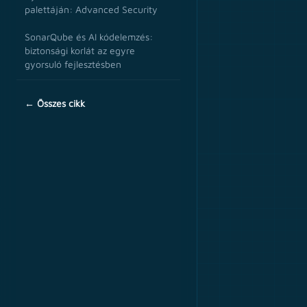
palettáján: Advanced Security
SonarQube és AI kódelemzés:
biztonsági korlát az egyre
gyorsuló fejlesztésben
← Összes cikk